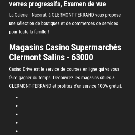
verres progressifs, Examen de vue
La Galerie - Nacarat, à CLERMONT-FERRAND vous propose
une sélection de boutiques et de commerces de services
pour toute la famille !
Magasins
Casino
Supermarchés
Clermont
Salins - 63000
Casino Drive est le service de courses en ligne qui va vous
faire gagner du temps. Découvrez les magasins situés à
CLERMONT-FERRAND et profitez d'un service 100% gratuit.