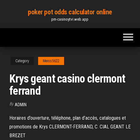
Skip
poker pot odds calculator online
to
pm-casinoytvi.web.app
the
content
Category
Meiss5622
Krys geant casino clermont
ferrand
By
ADMIN
Horaires d’ouverture, téléphone, plan d’accès, catalogues et
promotions de Krys CLERMONT-FERRAND, C. CIAL GEANT LE
BREZET